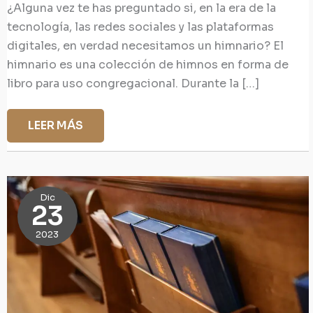
¿Alguna vez te has preguntado si, en la era de la
tecnología, las redes sociales y las plataformas
digitales, en verdad necesitamos un himnario? El
himnario es una colección de himnos en forma de
libro para uso congregacional. Durante la […]
¿NECESITAMOS
LEER MÁS
UN
HIMNARIO?
Dic
23
2023